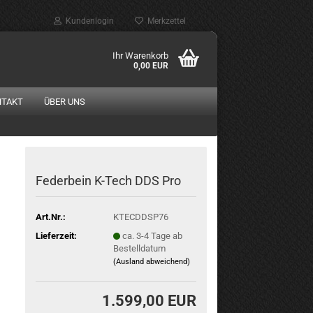
Kundenlogin
Merkzettel
Ihr Warenkorb
0,00 EUR
NTAKT
ÜBER UNS
Federbein K-Tech DDS Pro
Art.Nr.:
KTECDDSP76
Lieferzeit:
ca. 3-4 Tage ab
Bestelldatum
(Ausland abweichend)
1.599,00 EUR