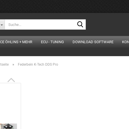
Suche...
CE ÖHLINS + MEHR
ECU - TUNING
DOWNLOAD SOFTWARE
KO
»
tseite
Federbein K-Tech DDS Pro