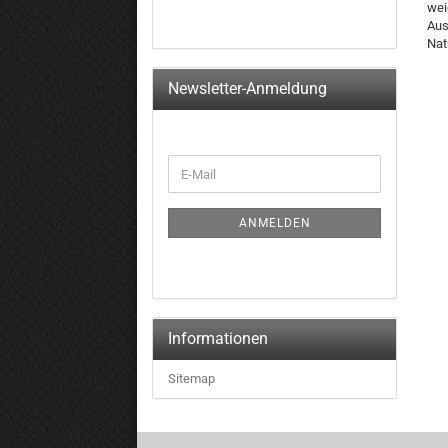
wei
Aus
Nat
Newsletter-Anmeldung
WEITER
E-
ZUR
Mail
NEWSLETTER-
ANMELDUNG
ANMELDEN
Informationen
Sitemap