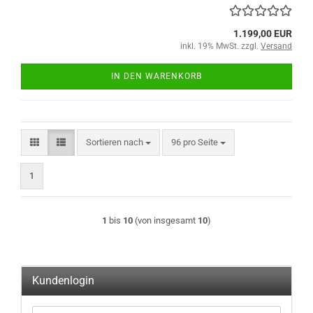
1.199,00 EUR
inkl. 19% MwSt. zzgl.
Versand
IN DEN WARENKORB
Sortieren nach
pro Seite
Sortieren nach
96 pro Seite
1
1
bis
10
(von insgesamt
10
)
Kundenlogin