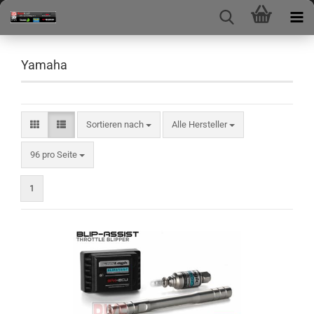
Yamaha
Sortieren nach
Sortieren nach
Alle Hersteller
pro Seite
96 pro Seite
1