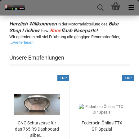
Herzlich Willkommen
Bike
in der Motorradabteilung des
Shop Lüchow
Race
flash Raceparts!
bzw.
Wir optimieren mit viel Erfahrung alle gängigen Rennmotorräder,
....weiterlesen
Unsere Empfehlungen
TOP
TOP
CNC Schutzcase für
Federbein Öhlins TTX
das 765 RS Dashboard
GP Spezial
silber...