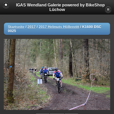
IGAS Wendland Galerie powered by BikeShop
Lüchow
Startseite
/
2017
/
2017 Helmuts Höllenritt
/
K1600 DSC
0025