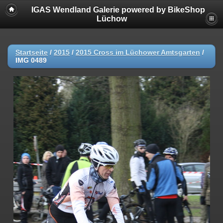
IGAS Wendland Galerie powered by BikeShop
Lüchow
Startseite
/
2015
/
2015 Cross im Lüchower Amtsgarten
/
IMG 0489