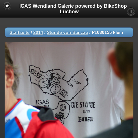
IGAS Wendland Galerie powered by BikeShop
Lüchow
Startseite
/
2014
/
Stunde von Banzau
/
P1030155 klein