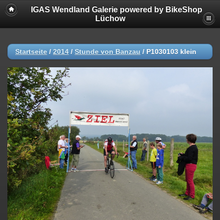
IGAS Wendland Galerie powered by BikeShop
Lüchow
Startseite
/
2014
/
Stunde von Banzau
/
P1030103 klein