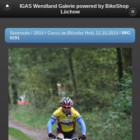
IGAS Wendland Galerie powered by BikeShop
Lüchow
Startseite
/
2014
/
Cross im Böseler Holz 12.10.2014
/
IMG
0291